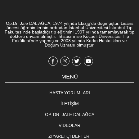
Op.Dr. Jale DAL AĞCA, 1974 yılında Elazığ’da doğmuştur. Lisans
öncesi öğrenimlerinin ardından İstanbul Üniversitesi İstanbul Tıp
Fakültesi’nde başladığı tıp eğitimini 1997 yılında tamamlayarak tıp
doktoru unvanı almıştır. İhtisasını ise Kocaeli Üniversitesi Tıp
Fakültesi’nde yapmış ve 2003 yılında Kadın Hastalıkları ve
Doğum Uzmanı olmuştur.
MENÜ
HASTA YORUMLARI
İLETIŞIM
OP. DR. JALE DAL AĞCA
VIDEOLAR
ZIYARETÇI DEFTERI