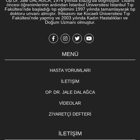
Op.Dr. Jale DAL AĞCA, 1974 yılında Elazığ’da doğmuştur. Lisans
öncesi öğrenimlerinin ardından İstanbul Üniversitesi İstanbul Tıp
Fakültesi’nde başladığı tıp eğitimini 1997 yılında tamamlayarak tıp
doktoru unvanı almıştır. İhtisasını ise Kocaeli Üniversitesi Tıp
Fakültesi’nde yapmış ve 2003 yılında Kadın Hastalıkları ve
Doğum Uzmanı olmuştur.
MENÜ
HASTA YORUMLARI
İLETIŞIM
OP. DR. JALE DAL AĞCA
VIDEOLAR
ZIYARETÇI DEFTERI
İLETİŞİM